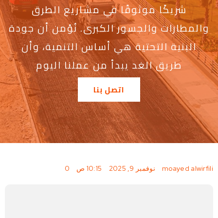
شريكًا موثوقًا في مشاريع الطرق
والمطارات والجسور الكبرى. نُؤمن أن جودة
البنية التحتية هي أساس التنمية، وأن
طريق الغد يبدأ من عملنا اليوم
اتصل بنا
|
|
|
moayed alwirfili
نوفمبر 9, 2025
10:15 ص
0