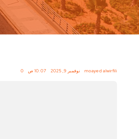
|
|
|
moayed alwirfili
نوفمبر 9, 2025
10:07 ص
0