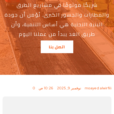
شريكًا موثوقًا في مشاريع الطرق
والمطارات والجسور الكبرى. نُؤمن أن جودة
البنية التحتية هي أساس التنمية، وأن
طريق الغد يبدأ من عملنا اليوم
اتصل بنا
|
|
|
moayed alwirfili
نوفمبر 9, 2025
10:26 ص
0