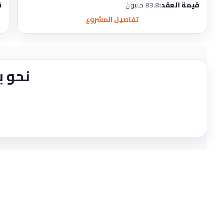
قيمة العقد:
83.8 مليون
ق
تفاصيل المشروع
نحو ب